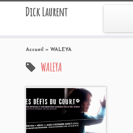
Dick Laurent
Accueil
»
WALEYA
WALEYA
Programmation 2009
Cinémovida
- Arras