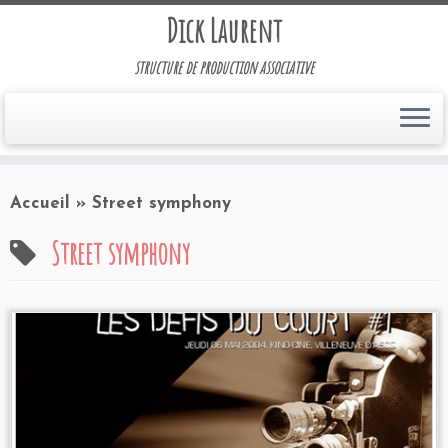
Dick Laurent
structure de production associative
Accueil
»
Street symphony
Street symphony
Programmation 2004
au Kino-Ciné à Villeneuve
d'Ascq