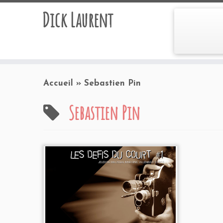
Dick Laurent
Accueil
»
Sebastien Pin
Sebastien Pin
Programmation 2004
au Kino-
Ciné à Villeneuve d'Ascq