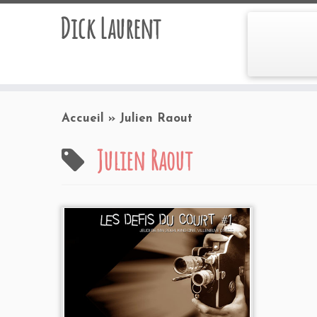
Dick Laurent
Accueil
»
Julien Raout
Julien Raout
Programmation 2004
au Kino-
Ciné à Villeneuve d'Ascq