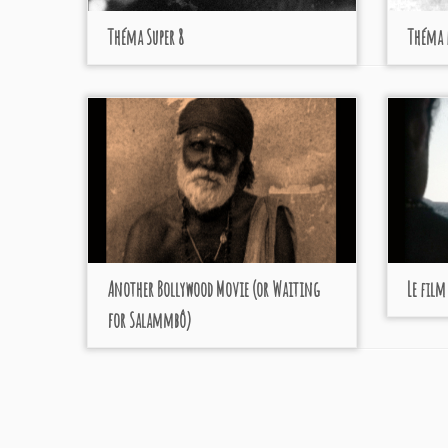
Théma Super 8
Théma 
Another Bollywood Movie (or Waiting
Le film
for Salammbô)