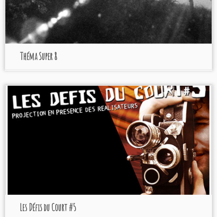
Théma Super 8
Programmation 2007
Les Etoiles à Bruay-la-
Buissière
Les Défis du Court #5