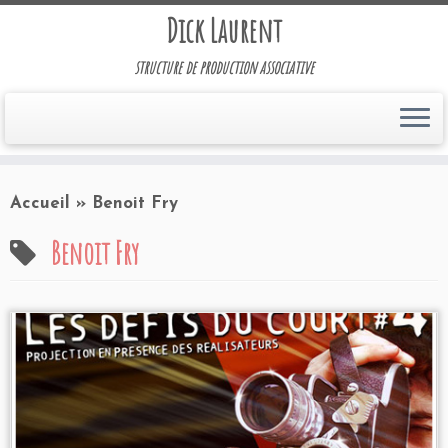
Dick Laurent
structure de production associative
Accueil
»
Benoit Fry
Benoit Fry
Programmation 2006
Cinéma le Fresnoy à
Tourcoing