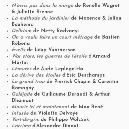
N’écris pas dans la marge
de Renelle Wagret
& Juliette Brenne
La méthode du jardinier
de Maxence & Julian
Bouhenic
Delirium
de Netty Radvanyi
On a voulu faire un court métrage
de Bastien
Rébéna
Eveils
de Loup Vuarnesson
War stars, les guerres de l’étoile
d’Arnaud
Martin
Lémures
de Aude Leplège-Ha
La dérive des étoiles
d’Eric Deschamps
Le grand trou
de Pierrick Chopin & Corentin
Romagny
Galéjade
de Guillaume Deraedt & Arthur
Dhainaut
Mourir ici et maintenant
de Max René
Infusée
de Violette Delvoye
Vert-de-gris
de Philippe Wolczek
Lacrima
d’Alexandre Dinaut