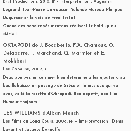
Brut Productions, 2010, 11′ – Interprétation : Augustin
Legrand, Jean-Pierre Darroussin, Yolande Moreau, Philippe
Duquesne et la voix de Fred Testot
Quand des handicapés mentaux réalisent le hold-up du
siècle !
OKTAPODI
de J. Bocabeille, F.X. Chanioux, O.
Delabarre, T. Marchand, Q. Marmier et E.
Mokhberi
Les Gobelins, 2007, 3′
Deux poulpes, un cuisinier bien déterminé à les ajouter à sa
bouillabaisse, un paysage de Grèce et la musique qui va
avec, voilà la recette d’Oktapodi. Bon appétit, bon film.
Humour toujours !
LES WILLIAMS
d’Alban Mench
Les Films au Long Cours, 2008, 14′ – Interprétation : Denis
Lavant et Jacques Bonnaffé