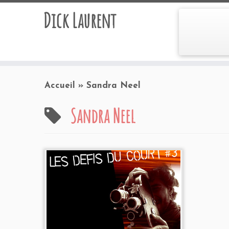
Dick Laurent
Accueil
»
Sandra Neel
Sandra Neel
Programmation 2005
Les Etoiles à
Bruay-la-Buissière