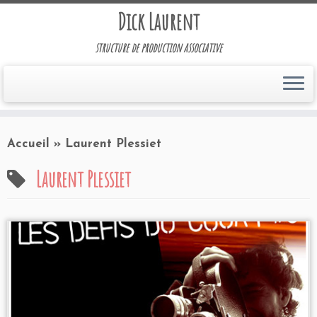
Dick Laurent
structure de production associative
Accueil
»
Laurent Plessiet
Laurent Plessiet
Programmation 2005
Les Etoiles à Bruay-la-
Buissière