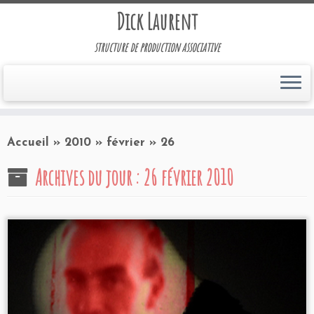
Dick Laurent
structure de production associative
Accueil
»
2010
»
février
»
26
Archives du jour :
26 février 2010