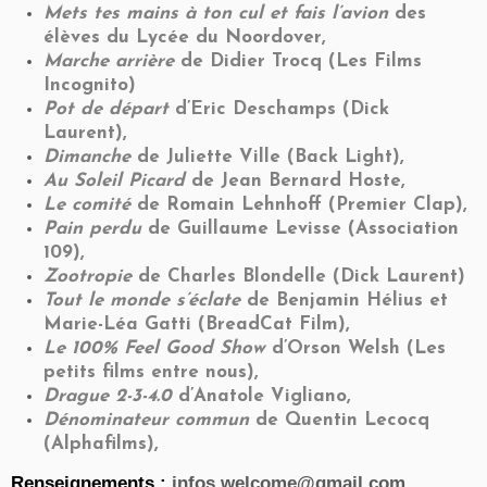
Mets tes mains à ton cul et fais l’avion
des
élèves du Lycée du Noordover,
Marche arrière
de Didier Trocq (Les Films
Incognito)
Pot de départ
d’Eric Deschamps (Dick
Laurent),
Dimanche
de Juliette Ville (Back Light),
Au Soleil Picard
de Jean Bernard Hoste,
Le comité
de Romain Lehnhoff (Premier Clap),
Pain perdu
de Guillaume Levisse (Association
109),
Zootropie
de Charles Blondelle (Dick Laurent)
Tout le monde s’éclate
de Benjamin Hélius et
Marie-Léa Gatti (BreadCat Film),
Le 100% Feel Good Show
d’Orson Welsh (Les
petits films entre nous),
Drague 2-3-4.0
d’Anatole Vigliano,
Dénominateur commun
de Quentin Lecocq
(Alphafilms),
Renseignements :
infos.welcome@gmail.com