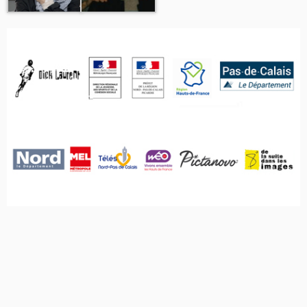
Parcourir les articles
←
Soirée Courts Métrages #7