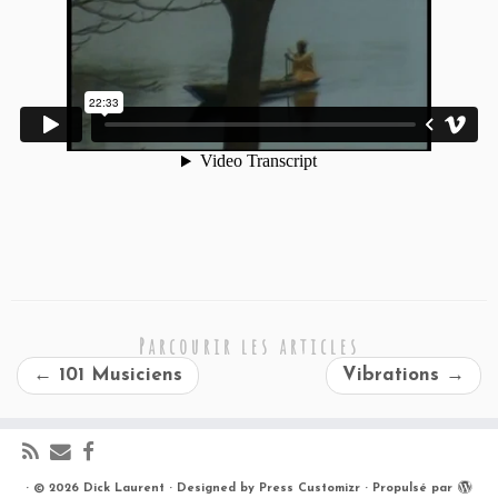
Parcourir les articles
←
101 Musiciens
Vibrations
→
·
© 2026
Dick Laurent
·
Designed by
Press Customizr
·
Propulsé par