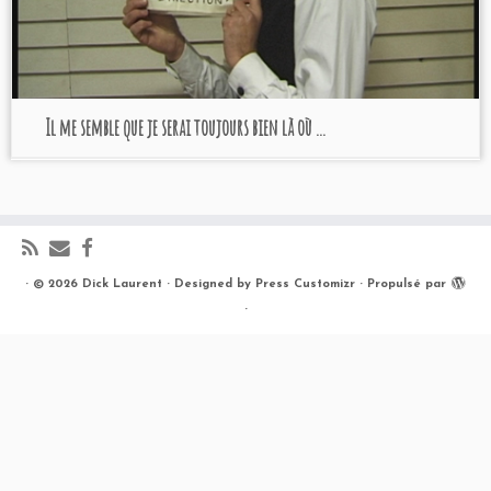
Il me semble que je serai toujours bien là où ...
·
© 2026
Dick Laurent
·
Designed by
Press Customizr
·
Propulsé par
·