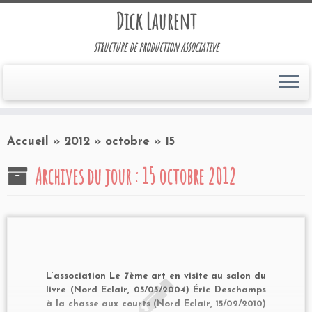
Dick Laurent
structure de production associative
Accueil
»
2012
»
octobre
»
15
Archives du jour :
15 octobre 2012
L’association Le 7ème art en visite au salon du
livre (Nord Eclair, 05/03/2004) Éric Deschamps
à la chasse aux courts (Nord Eclair, 15/02/2010)