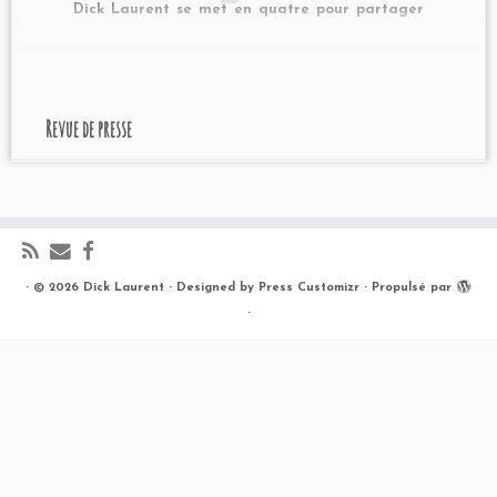
Dick Laurent se met en quatre pour partager
la passion du court métrage (La Voix du Nord,
28/10/2010) Diffusion Fenêtres pour courts
Edition #1 : 2005 / […]
Revue de presse
·
© 2026
Dick Laurent
·
Designed by
Press Customizr
·
Propulsé par
·