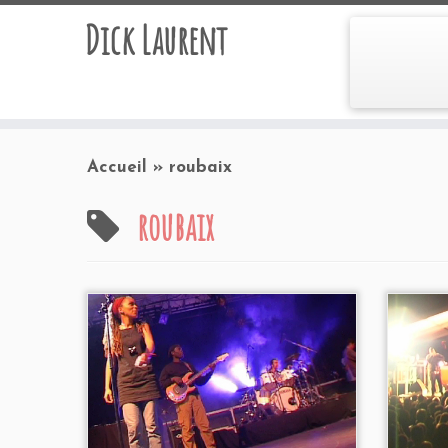
Dick Laurent
Accueil
»
roubaix
roubaix