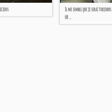
iciens
Il me semble que je serai toujours 
où ...