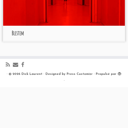
Blestem
·
© 2026
Dick Laurent
·
Designed by
Press Customizr
·
Propulsé par
·