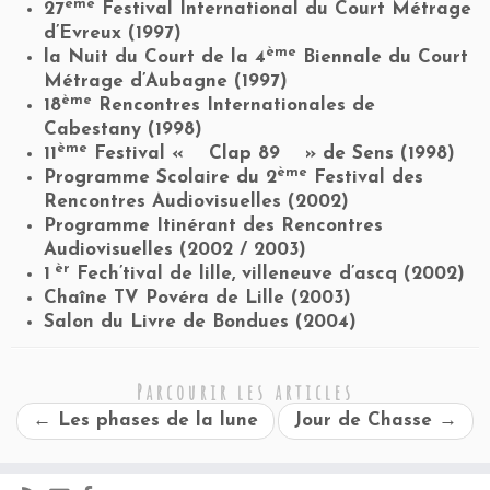
ème
27
Festival International du Court Métrage
d’Evreux (1997)
ème
la Nuit du Court de la 4
Biennale du Court
Métrage d’Aubagne (1997)
ème
18
Rencontres Internationales de
Cabestany (1998)
ème
11
Festival « Clap 89 » de Sens (1998)
ème
Programme Scolaire du 2
Festival des
Rencontres Audiovisuelles (2002)
Programme Itinérant des Rencontres
Audiovisuelles (2002 / 2003)
èr
1
Fech’tival de lille, villeneuve d’ascq (2002)
Chaîne TV Povéra de Lille (2003)
Salon du Livre de Bondues (2004)
Parcourir les articles
←
Les phases de la lune
Jour de Chasse
→