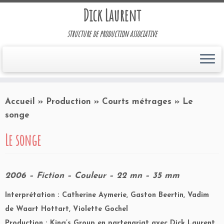
Dick Laurent
structure de production associative
Accueil
»
Production
»
Courts métrages
»
Le
songe
Le songe
2006 – Fiction – Couleur – 22 mn – 35 mm
Interprétation : Catherine Aymerie, Gaston Beertin, Vadim
de Waart Hottart, Violette Gochel
Production : King’s Group en partenariat avec Dick Laurent,