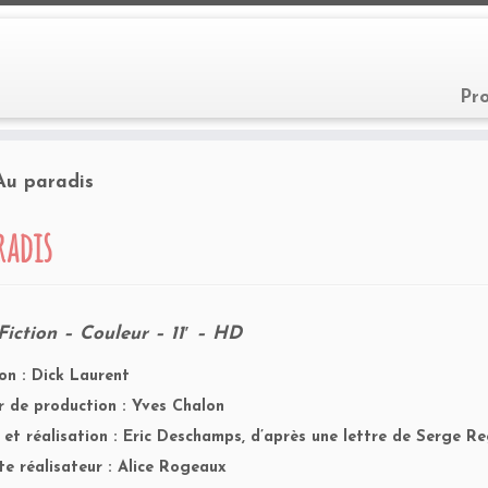
Pr
Au paradis
radis
Fiction – Couleur – 11′ – HD
on : Dick Laurent
r de production : Yves Chalon
 et réalisation : Eric Deschamps, d’après une lettre de Serge 
te réalisateur : Alice Rogeaux