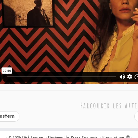
Parcourir les arti
estem
·
© 2026
Dick Laurent
·
Designed by
Press Customizr
·
Propulsé par
·