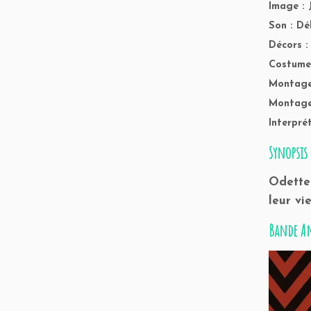
Image : 
Son : Dé
Décors :
Costume
Montage 
Montage 
Interpré
Synopsis
Odette 
leur vi
Bande A