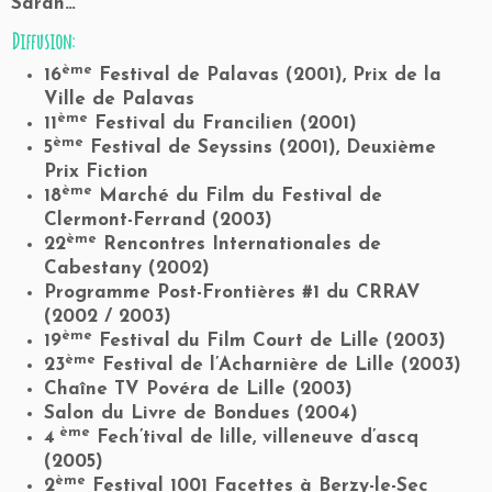
Sarah…
Diffusion:
ème
16
Festival de Palavas (2001),
Prix de la
Ville de Palavas
ème
11
Festival du Francilien (2001)
ème
5
Festival de Seyssins (2001),
Deuxième
Prix Fiction
ème
18
Marché du Film du Festival de
Clermont-Ferrand (2003)
ème
22
Rencontres Internationales de
Cabestany (2002)
Programme Post-Frontières #1 du CRRAV
(2002 / 2003)
ème
19
Festival du Film Court de Lille (2003)
ème
23
Festival de l’Acharnière de Lille (2003)
Chaîne TV Povéra de Lille (2003)
Salon du Livre de Bondues (2004)
ème
4
Fech’tival de lille, villeneuve d’ascq
(2005)
ème
2
Festival 1001 Facettes à Berzy-le-Sec