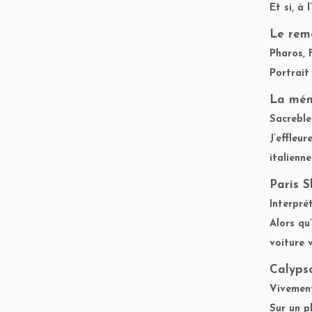
Et si, à
Le rem
Pharos, 
Portrait
La mém
Sacreble
J’effleu
italienne
Paris 
Interpré
Alors qu
voiture 
Calypso
Vivement 
Sur un p