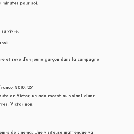
s minutes pour soi.
su vivre.
ssi
toire et rêve d’un jeune garçon dans la campagne
rance, 2010, 25′
ute de Victor, un adolescent au volant d’une
res. Victor non.
enirs de cinéma. Une visiteuse inattendue va