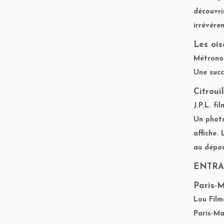
découvri
irrévére
Les oi
Métronom
Une succ
Citroui
J.P.L. fi
Un photo
affiche.
au dépo
ENTRA
Paris-M
Lou Films
Paris-Ma