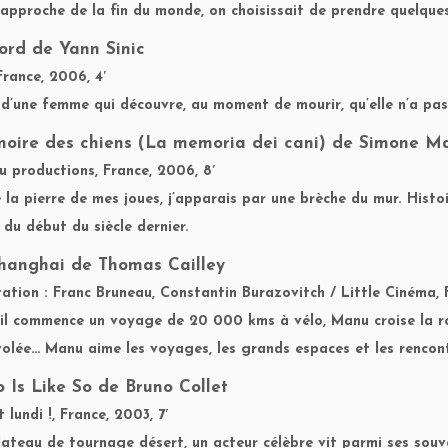
 l’approche de la fin du monde, on choisissait de prendre quelque
ord
de Yann Sinic
France, 2006, 4′
 d’une femme qui découvre, au moment de mourir, qu’elle n’a pas 
oire des chiens
(La memoria dei cani) de Simone Ma
u productions, France, 2006, 8′
re la pierre de mes joues, j’apparais par une brèche du mur. His
 du début du siècle dernier.
Shanghai
de Thomas Cailley
tation : Franc Bruneau, Constantin Burazovitch / Little Cinéma, F
’il commence un voyage de 20 000 kms à vélo, Manu croise la ro
volée… Manu aime les voyages, les grands espaces et les rencont
 Is Like So
de Bruno Collet
lundi !, France, 2003, 7′
lateau de tournage désert, un acteur célèbre vit parmi ses souv