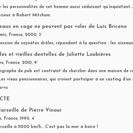
r les personnalités de cet homme aussi séduisant qu’inquiétan
ncieux à Robert Mitchum.
seaux en cage ne peuvent pas voler
de Luis Briceno
ic, France, 2000, 3′
ession de saynètes drôles, répondant à la question : les oiseaux
lles et vieilles dentelles
de Juliette Loubières
lms, France, 2010, 9′
graphe de pub est contraint de chercher dans une maison de r
 Les vieux pensionnaires, qui croient participer à un casting d’un
urvu
CTE
arseille
de Pierre Vinour
, France, 1990, 4′
rseille à 11000 km/h… C’est pas la mer à boire !