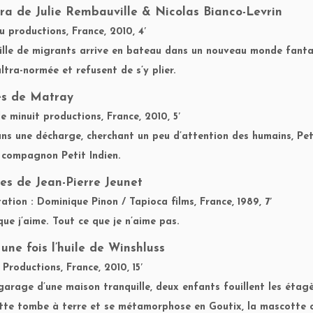
ra
de Julie Rembauville & Nicolas Bianco-Levrin
u productions, France, 2010, 4′
lle de migrants arrive en bateau dans un nouveau monde fantas
ultra-normée et refusent de s’y plier.
es
de Matray
e minuit productions, France, 2010, 5′
ns une décharge, cherchant un peu d’attention des humains, Peti
compagnon Petit Indien.
ses
de Jean-Pierre Jeunet
tation : Dominique Pinon / Tapioca films, France, 1989, 7′
que j’aime. Tout ce que je n’aime pas.
 une fois l’huile
de Winshluss
Productions, France, 2010, 15′
garage d’une maison tranquille, deux enfants fouillent les étag
te tombe à terre et se métamorphose en Goutix, la mascotte offi