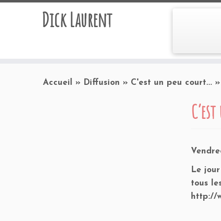
Dick Laurent
Accueil
»
Diffusion
»
C'est un peu court...
»
C’est
Vendre
Le jour
tous le
http://