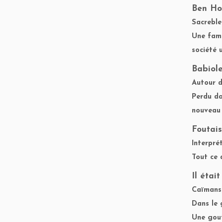
Ben Ho
Sacreble
Une fami
société 
Babiol
Autour d
Perdu da
nouveau 
Foutai
Interpré
Tout ce 
Il était
Caïmans 
Dans le 
Une gout