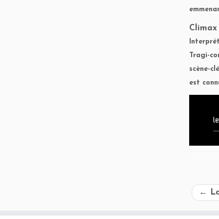
emmenant
Clima
Interpré
Tragi-co
scène-cl
est conn
←
La