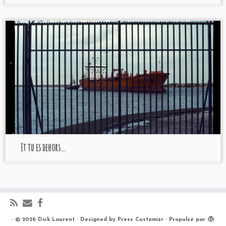
Et tu es dehors…
·
© 2026
Dick Laurent
·
Designed by
Press Customizr
·
Propulsé par