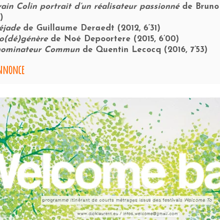
vain Colin portrait d’un réalisateur passionné
de Bruno 
)
éjade
de Guillaume Deraedt (2012, 6’31)
o(dé)génère
de Noé Depoortere (2015, 6’00)
ominateur Commun
de Quentin Lecocq (2016, 7’53)
nnonce