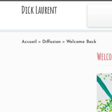
Dick Laurent
Accueil
»
Diffusion
»
Welcome Back
Welco