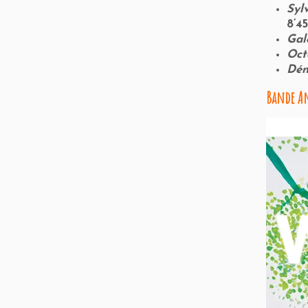
Syl
8’45
Gal
Oct
Dén
Bande A