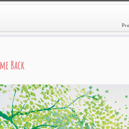
Pr
me Back