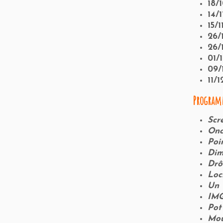
18/
14/
15/
26/
26/
01/
09/
11/
Program
Scr
Onc
Poi
Dim
Drô
Loc
Un 
IM
Pot
Mou