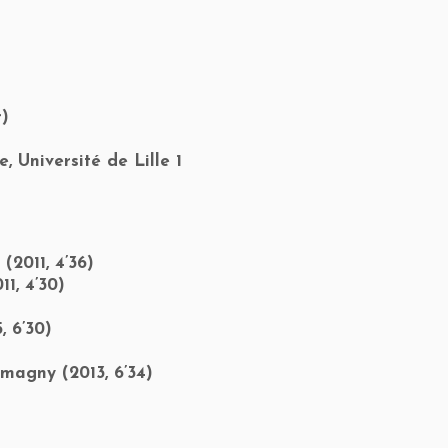
r)
e, Université de Lille 1
2011, 4’36)
1, 4’30)
, 6’30)
magny (2013, 6’34)