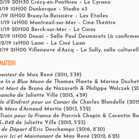
10/19 20H30 Crécy-en-Ponthieu – Le Cyrano
11/19 10H00 Dunkerque – Studio 43
11/19 15H00 Bruay-la-Buissière – Les Etoiles
11/19 14H00 Montreuil-sur-Mer – Ciné-Théâtre
11/19 20H00 Berck-sur-Mer – Le Cinos
12/19 11H00 Douai – Salle Paul Desmarets (à confirme
12/19 14H00 Laon – Le Ciné Laon
12/19 21H00 Villeneuve d’Ascq – Le Sully, salle culturell
mation
eentest
de Max René (2011, 5’39)
e In a Blue Moon
de Thomas Plaete & Marine Duchet (
nt Mort
de Bruno de Nazareth & Philippe Wolczek (201
anche
de Juliette Ville (2015, 4’59)
le d’Endroit pour un Canari
de Charles Blondelle (2015
h Mess
d’Arnaud Martin (2013, 5’52)
Train pour la France
de Pierrick Chopin & Corentin Ro
G_042
de Juliette Ville (2015, 5’23)
 de Départ
d’Eric Deschamps (2016, 8’30)
rir Ici et Maintenant
de Max René (2012, 6’25)