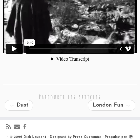
Parcourir les articles
←
Dust
London Fun
→
·
© 2026
Dick Laurent
·
Designed by
Press Customizr
·
Propulsé par