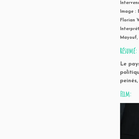
Interven
Image : 
Florian 
Interpré
Mayouf,
Résumé:
Le pays
politiq
peinés,
Film: