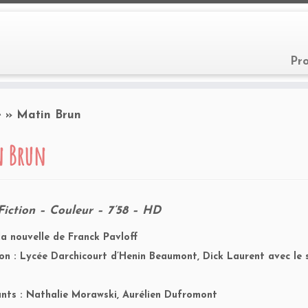
Pr
e
»
Matin Brun
n Brun
Fiction – Couleur – 7’58 – HD
la nouvelle de Franck Pavloff
on : Lycée Darchicourt d’Henin Beaumont, Dick Laurent avec le s
nts : Nathalie Morawski, Aurélien Dufromont