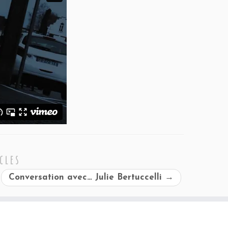
cles
Conversation avec… Julie Bertuccelli
→