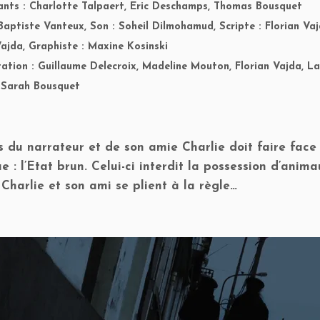
ants : Charlotte Talpaert, Eric Deschamps, Thomas Bousquet
Baptiste Vanteux, Son : Soheil Dilmohamud, Scripte : Florian Vaj
Vajda, Graphiste : Maxine Kosinski
tation : Guillaume Delecroix, Madeline Mouton, Florian Vajda, 
 Sarah Bousquet
 du narrateur et de son amie Charlie doit faire fac
ue : l’Etat brun. Celui-ci interdit la possession d’ani
 Charlie et son ami se plient à la règle…