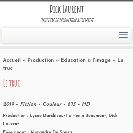
Dick Laurent
structure de production associative
Accueil
»
Production
»
Education à l'image
»
Le
truc
Le truc
2019 – Fiction – Couleur – 8’13 – HD
Production : Lycée Darchicourt d’Henin Beaumont, Dick
Laurent
Enseignant : Alexandre De Sousa