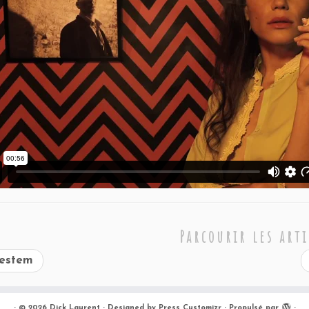
Parcourir les arti
estem
·
© 2026
Dick Laurent
·
Designed by
Press Customizr
·
Propulsé par
·