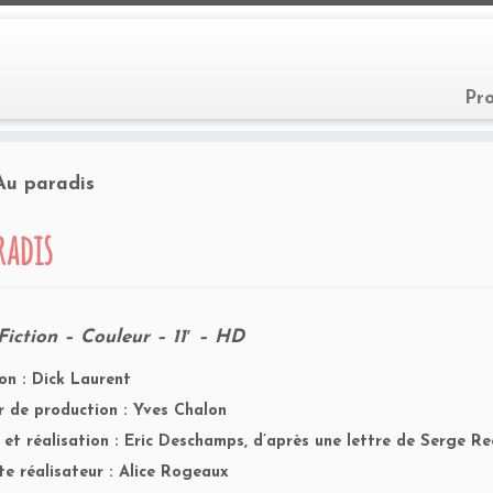
Pr
Au paradis
radis
Fiction – Couleur – 11′ – HD
on : Dick Laurent
r de production : Yves Chalon
 et réalisation : Eric Deschamps, d’après une lettre de Serge 
te réalisateur : Alice Rogeaux