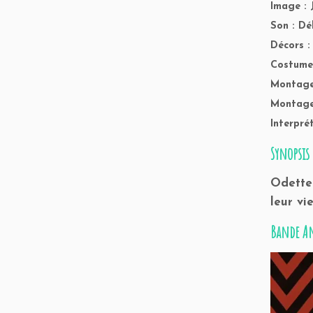
Image : 
Son : Dé
Décors :
Costume
Montage 
Montage 
Interpré
Synopsis
Odette 
leur vi
Bande A