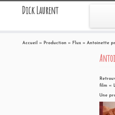
Dick Laurent
Accueil
»
Production
»
Flux
»
Antoinette p
Antoi
Retrouv
film « 
Une pro