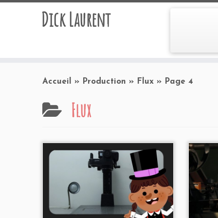
Dick Laurent
Accueil
»
Production
»
Flux
»
Page 4
Flux